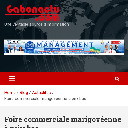
Skip
to
content
Une véritable source d'information
Home
Blog
Actualités
Foire commerciale marigovéenne à prix bas
Foire commerciale marigovéenne