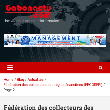
Skip
to
content
Une véritable source d'information
Home
Blog
Actualités
Fédération des collecteurs des régies financières (FECOREFI)
Page 2
Fédération des collecteurs des