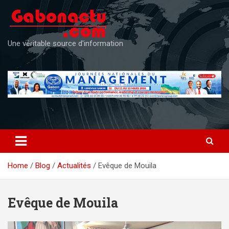
Skip
to
content
Une véritable source d'information
Home
Blog
Actualités
Evêque de Mouila
Evêque de Mouila