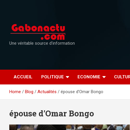
Skip
to
content
Une véritable source d'information
ACCUEIL
POLITIQUE
ECONOMIE
CULTU
Home
Blog
Actualités
épouse d’Omar Bongo
épouse d’Omar Bongo