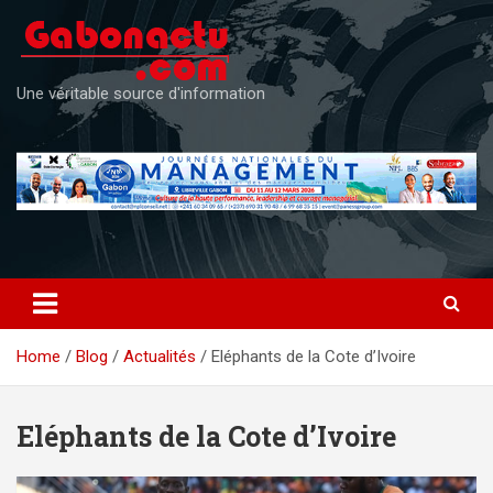
Skip
to
content
Une véritable source d'information
Home
Blog
Actualités
Eléphants de la Cote d’Ivoire
Eléphants de la Cote d’Ivoire