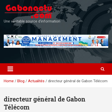
Skip
to
content
Une véritable source d'information
Home
Blog
Actualités
directeur général de Gabon Télécom
directeur général de Gabon
Télécom