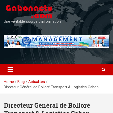
Skip
to
content
Une véritable source d'information
Home
Blog
Actualités
Directeur Général de Bolloré Transport & Logistics Gabon
Directeur Général de Bolloré