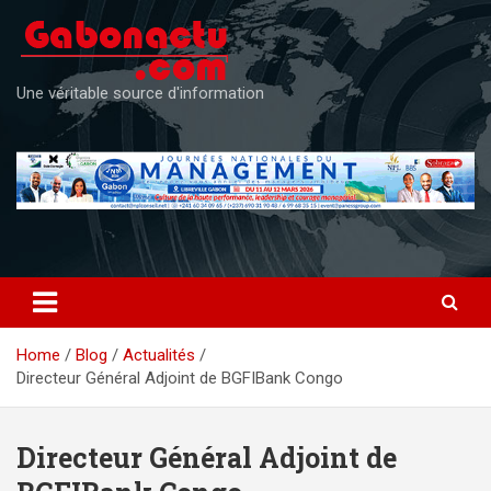
Skip
to
content
Une véritable source d'information
Home
Blog
Actualités
Directeur Général Adjoint de BGFIBank Congo
Directeur Général Adjoint de