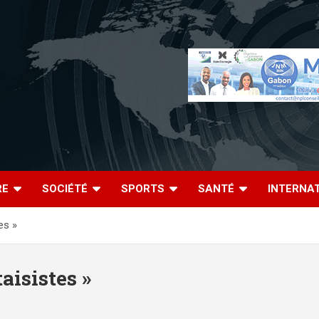
RE
SOCIÉTÉ
SPORTS
SANTÉ
INTERNA
es »
aisistes »