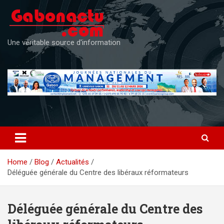
Skip
to
content
Une véritable source d'information
Home
Blog
Actualités
Déléguée générale du Centre des libéraux réformateurs
Déléguée générale du Centre des