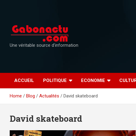
Skip
to
content
Une véritable source d'information
ACCUEIL
POLITIQUE
ECONOMIE
CULTU
Home
Blog
Actualités
David skateboard
David skateboard