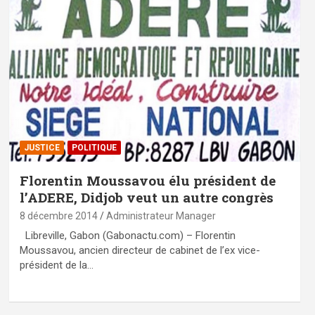
JUSTICE
POLITIQUE
Florentin Moussavou élu président de
l’ADERE, Didjob veut un autre congrès
8 décembre 2014
Administrateur Manager
Libreville, Gabon (Gabonactu.com) – Florentin
Moussavou, ancien directeur de cabinet de l’ex vice-
président de la…