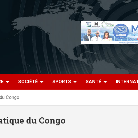
RE
SOCIÉTÉ
SPORTS
SANTÉ
INTERNA
 du Congo
tique du Congo