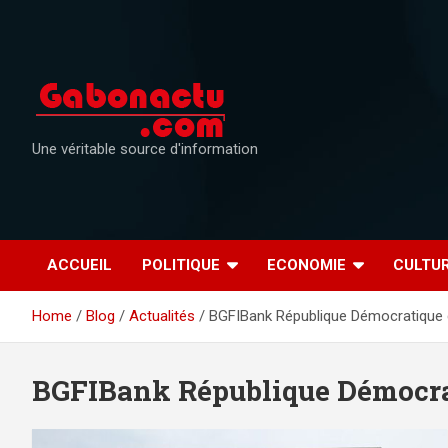
Skip
to
content
Une véritable source d'information
ACCUEIL
POLITIQUE
ECONOMIE
CULTU
Home
Blog
Actualités
BGFIBank République Démocratique
BGFIBank République Démocra