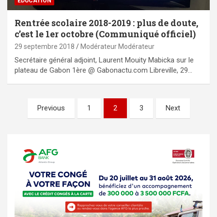
EDUCATION
Rentrée scolaire 2018-2019 : plus de doute,
c’est le 1er octobre (Communiqué officiel)
29 septembre 2018
Modérateur Modérateur
Secrétaire général adjoint, Laurent Mouity Mabicka sur le
plateau de Gabon 1ère @ Gabonactu.com Libreville, 29…
Pagination
Previous
1
2
3
Next
des
publications