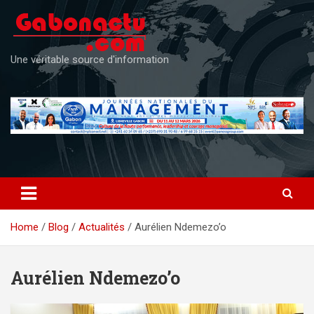
Skip
to
content
Une véritable source d'information
Home
Blog
Actualités
Aurélien Ndemezo’o
Aurélien Ndemezo’o