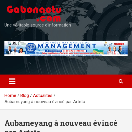
Skip
to
content
Une véritable source d'information
Home
Blog
Actualités
Aubameyang à nouveau évincé par Arteta
Aubameyang à nouveau évincé