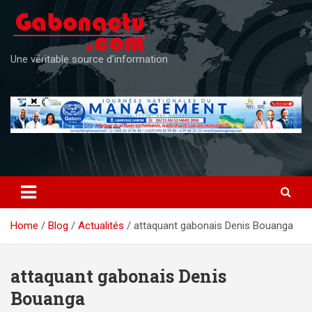
Skip
to
content
Une véritable source d'information
Home
Blog
Actualités
attaquant gabonais Denis Bouanga
attaquant gabonais Denis
Bouanga