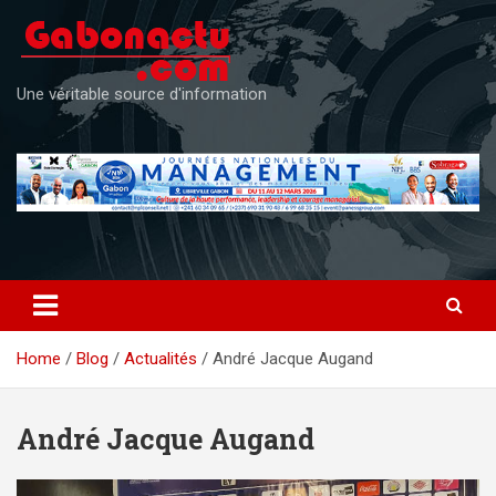
Skip
to
content
Une véritable source d'information
Home
Blog
Actualités
André Jacque Augand
André Jacque Augand