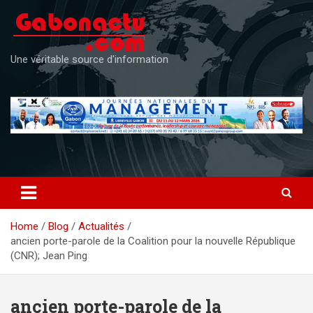
Skip
to
content
Une véritable source d'information
Home
Blog
Actualités
ancien porte-parole de la Coalition pour la nouvelle République
(CNR); Jean Ping
ancien porte-parole de la