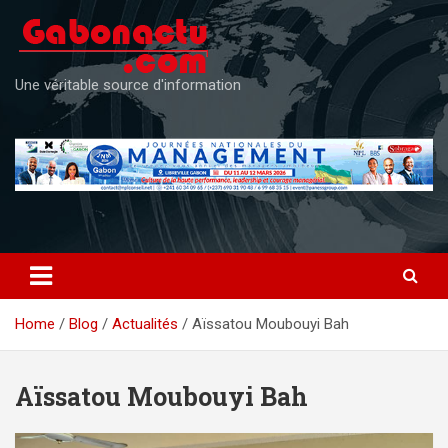
Skip
to
content
Une véritable source d'information
Home
Blog
Actualités
Aïssatou Moubouyi Bah
Aïssatou Moubouyi Bah