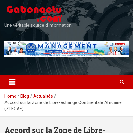
Skip
to
content
Une véritable source d'information
Home
Blog
Actualités
Accord sur la Zone de Libre-échange Continentale Africaine
(ZLECAF)
Accord sur la Zone de Libre-