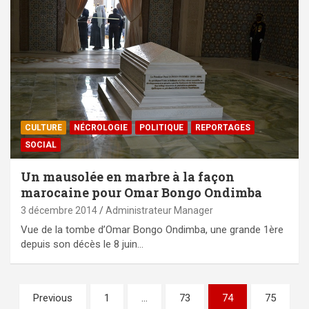
CULTURE
NÉCROLOGIE
POLITIQUE
REPORTAGES
SOCIAL
Un mausolée en marbre à la façon
marocaine pour Omar Bongo Ondimba
3 décembre 2014
Administrateur Manager
Vue de la tombe d’Omar Bongo Ondimba, une grande 1ère
depuis son décès le 8 juin…
Pagination
Previous
1
…
73
74
75