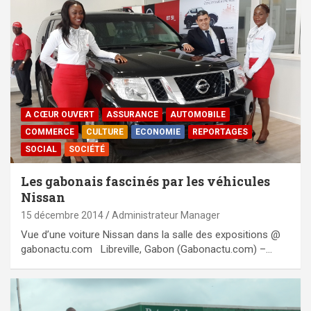
A CŒUR OUVERT
ASSURANCE
AUTOMOBILE
COMMERCE
CULTURE
ECONOMIE
REPORTAGES
SOCIAL
SOCIÉTÉ
Les gabonais fascinés par les véhicules
Nissan
15 décembre 2014
Administrateur Manager
Vue d’une voiture Nissan dans la salle des expositions @
gabonactu.com Libreville, Gabon (Gabonactu.com) –…