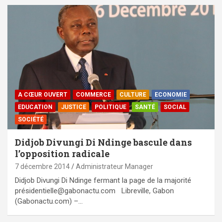
A CŒUR OUVERT
COMMERCE
CULTURE
ECONOMIE
EDUCATION
JUSTICE
POLITIQUE
SANTÉ
SOCIAL
SOCIÉTÉ
Didjob Divungi Di Ndinge bascule dans
l’opposition radicale
7 décembre 2014
Administrateur Manager
Didjob Divungi Di Ndinge fermant la page de la majorité
présidentielle@gabonactu.com Libreville, Gabon
(Gabonactu.com) –…