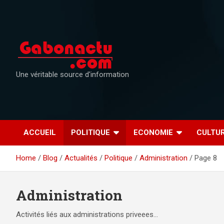
Skip
to
content
Une véritable source d'information
ACCUEIL
POLITIQUE
ECONOMIE
CULTU
Home
Blog
Actualités
Politique
Administration
Page 8
Administration
Activités liés aux administrations priveees…