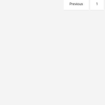
Pagination
Previous
1
des
publications