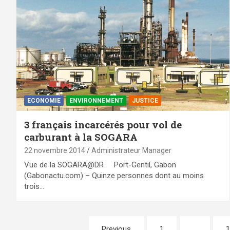
ECONOMIE
ENVIRONNEMENT
JUSTICE
3 français incarcérés pour vol de
carburant à la SOGARA
22 novembre 2014
Administrateur Manager
Vue de la SOGARA@DR Port-Gentil, Gabon
(Gabonactu.com) – Quinze personnes dont au moins
trois…
Pagination
Previous
1
…
1