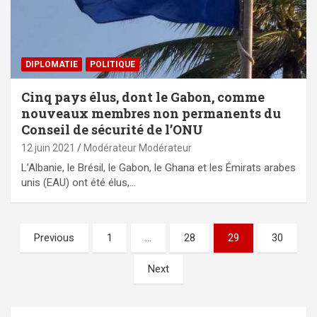
DIPLOMATIE
POLITIQUE
Cinq pays élus, dont le Gabon, comme
nouveaux membres non permanents du
Conseil de sécurité de l’ONU
12 juin 2021
Modérateur Modérateur
L’Albanie, le Brésil, le Gabon, le Ghana et les Émirats arabes
unis (EAU) ont été élus,…
Pagination
Previous
1
…
28
29
30
des
Next
publications