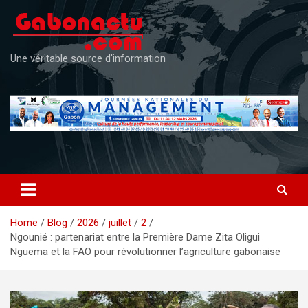
Skip
to
content
Une véritable source d'information
Home
Blog
2026
juillet
2
Ngounié : partenariat entre la Première Dame Zita Oligui
Nguema et la FAO pour révolutionner l’agriculture gabonaise