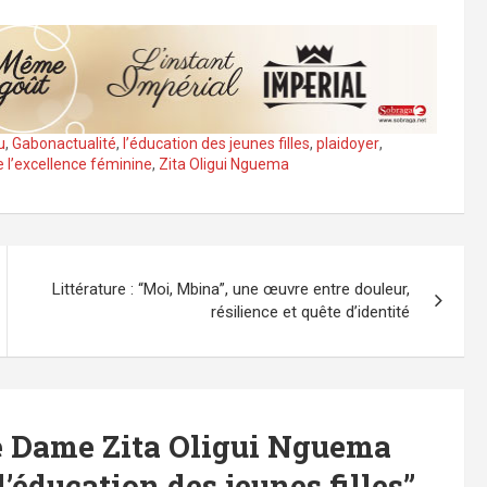
u
,
Gabonactualité
,
l’éducation des jeunes filles
,
plaidoyer
,
 l’excellence féminine
,
Zita Oligui Nguema
Littérature : “Moi, Mbina”, une œuvre entre douleur,
résilience et quête d’identité
e Dame Zita Oligui Nguema
’éducation des jeunes filles
”