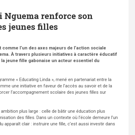
ui Nguema renforce son
s jeunes filles
t comme l’un des axes majeurs de l’action sociale
a. À travers plusieurs initiatives à caractère éducatif
e la jeune fille gabonaise un acteur essentiel du
gramme « Educating Linda », mené en partenariat entre la
me une initiative en faveur de l’accès au savoir et de la
forcer l’accompagnement scolaire des jeunes filles sur
mbition plus large : celle de bâtir une éducation plus
misation des filles. Dans un contexte où l’école demeure l’un
pparaît clair : instruire une fille, c’est aussi investir dans