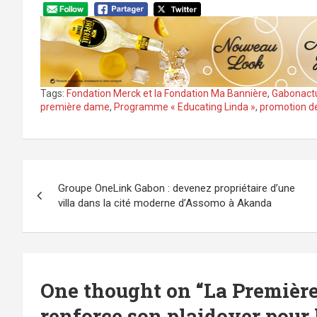
Tags:
Fondation Merck et la Fondation Ma Bannière
,
Gabonact
première dame
,
Programme « Educating Linda »
,
promotion de
Navigation
Groupe OneLink Gabon : devenez propriétaire d’une
de
villa dans la cité moderne d’Assomo à Akanda
l’article
One thought on “
La Premièr
renforce son plaidoyer pour l