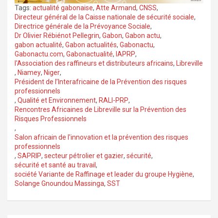
Tags:
actualité gabonaise
,
Atte Armand
,
CNSS
,
Directeur général de la Caisse nationale de sécurité sociale
,
Directrice générale de la Prévoyance Sociale
,
Dr Olivier Rébiénot Pellegrin
,
Gabon
,
Gabon actu
,
gabon actualité
,
Gabon actualités
,
Gabonactu
,
Gabonactu.com
,
Gabonactualité
,
IAPRP
,
l'Association des raffineurs et distributeurs africains
,
Libreville
,
Niamey
,
Niger
,
Président de l’Interafricaine de la Prévention des risques
professionnels
,
Qualité et Environnement
,
RALI-PRP
,
Rencontres Africaines de Libreville sur la Prévention des
Risques Professionnels
,
Salon africain de l'innovation et la prévention des risques
professionnels
,
SAPRIP
,
secteur pétrolier et gazier
,
sécurité
,
sécurité et santé au travail
,
société Variante de Raffinage et leader du groupe Hygiène
,
Solange Gnoundou Massinga
,
SST