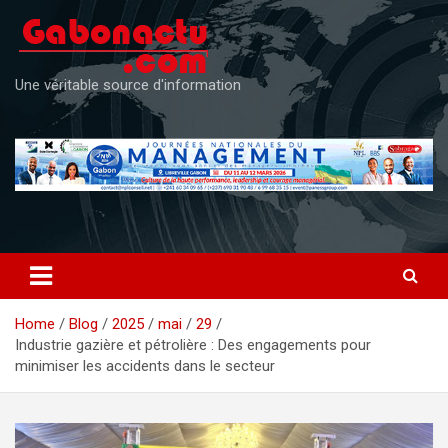
Skip
to
content
Une véritable source d'information
Home
Blog
2025
mai
29
Industrie gazière et pétrolière : Des engagements pour
minimiser les accidents dans le secteur