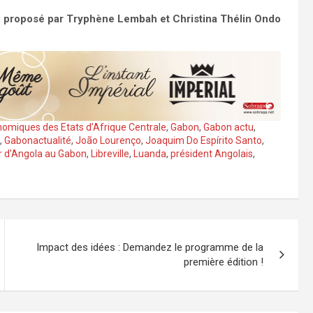
 proposé par Tryphène Lembah et Christina Thélin Ondo
iques des Etats d’Afrique Centrale
,
Gabon
,
Gabon actu
,
,
Gabonactualité
,
João Lourenço
,
Joaquim Do Espírito Santo
,
 d'Angola au Gabon
,
Libreville
,
Luanda
,
président Angolais
,
Impact des idées : Demandez le programme de la
première édition !