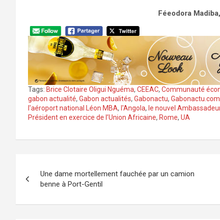
Féeodora Madiba,
Tags:
Brice Clotaire Oligui Nguéma
,
CEEAC
,
Communauté économ
gabon actualité
,
Gabon actualités
,
Gabonactu
,
Gabonactu.com
l'aéroport national Léon MBA
,
l'Angola
,
le nouvel Ambassadeur
Président en exercice de l’Union Africaine
,
Rome
,
UA
Navigation
Une dame mortellement fauchée par un camion
de
benne à Port-Gentil
l’article