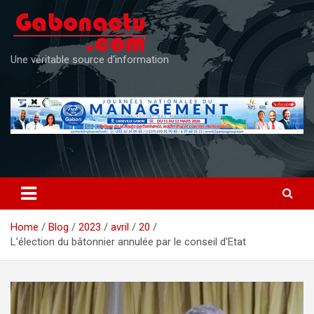
Skip
to
content
Une véritable source d'information
Home
Blog
2023
avril
20
L’élection du bâtonnier annulée par le conseil d’Etat