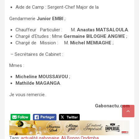
Aide de Camp : Sergent-Chef Major de la
Gendarmerie
Junior EMBI
;
Chauffeur Particulier : M.
Anastas MATSALOULA
.
Chargé d’Etudes : Mme
Germaine BILOGHE ANGWE
;
Chargé de Mission : M.
Michel MEMIAGHE
;
– Secrétaires de Cabinet :
Mmes :
Micheline MOUSSAVOU
;
Mathilde MAGANGA
.
Je vous remercie.
Gabonactu.com
Tags:
actualité gabonaise
,
Ali Bongo Ondimba
,