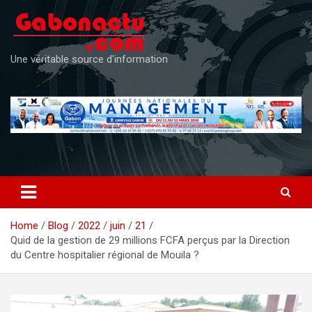
Skip
to
content
Une véritable source d'information
Home
Blog
2022
juin
21
Quid de la gestion de 29 millions FCFA perçus par la Direction
du Centre hospitalier régional de Mouila ?