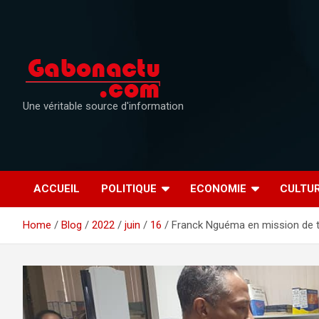
Skip
to
content
Une véritable source d'information
ACCUEIL
POLITIQUE
ECONOMIE
CULTU
Home
Blog
2022
juin
16
Franck Nguéma en mission de t