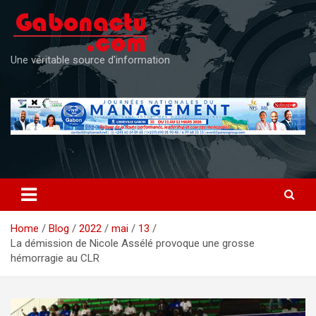
Skip
to
content
Une véritable source d'information
Home
Blog
2022
mai
13
La démission de Nicole Assélé provoque une grosse
hémorragie au CLR