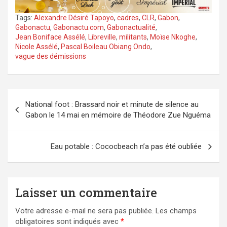
Tags:
Alexandre Désiré Tapoyo
,
cadres
,
CLR
,
Gabon
,
Gabonactu
,
Gabonactu.com
,
Gabonactualité
,
Jean Boniface Assélé
,
Libreville
,
militants
,
Moïse Nkoghe
,
Nicole Assélé
,
Pascal Boileau Obiang Ondo
,
vague des démissions
Navigation
National foot : Brassard noir et minute de silence au
de
Gabon le 14 mai en mémoire de Théodore Zue Nguéma
l’article
Eau potable : Cococbeach n’a pas été oubliée
Laisser un commentaire
Votre adresse e-mail ne sera pas publiée.
Les champs
obligatoires sont indiqués avec
*