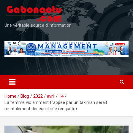
Skip
to
content
Une véritable source d'information
Home
Blog
2022
avril
14
La femme violemment frappée par un taximan serait
mentalement déséquilibrée (enquête)