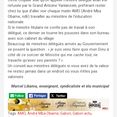
Cette coquille vide qu’on appelle ministre délégué avait été
refusée par le Grand Antoine Yanlanzele, préférant rester
chez lui que d’aller voir chaque matin AMO (André Mba
Obame, ndlr) travailler au ministère de l’éducation
nationale.
Si le ministre titulaire ne confie pas de travail à son
délégué, ce dernier se tourne les pousses dans son bureau
avec son cabinet du village.
Beaucoup de ministres délégués arrivés au Gouvernement
se posent la question : «
je suis venu faire quoi mon Dieu à
côté de ce sorcier de Ministre qui me cache tout, ne
travaille qu’avec ses parents
?
»
Un conseil aux ministres délégués si vous avez de la valeur
ne restez jamais dans un endroit où vous n’êtes pas
valorisés.
Marcel Libama, enseignant, syndicaliste et élu municipal
Tags:
AMO
,
André Mba Obame
,
Gabon
,
Gabon actu
,