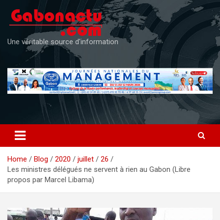
Skip
to
content
Une véritable source d'information
Home
Blog
2020
juillet
26
Les ministres délégués ne servent à rien au Gabon (Libre
propos par Marcel Libama)