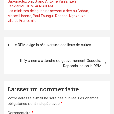
Gabonactu.com
,
Grand Antoine Yanlanzele
,
Janvier MBOUMBA NGUEMA
,
Les ministres délégués ne servent à rien au Gabon
,
Marcel Libama
,
Paul Toungui
,
Raphaël Ngazouzé
,
ville de Franceville
Navigation
Le RPM exige la réouverture des lieux de cultes
de
l’article
Il n’y a rien à attendre du gouvernement Ossouka
Raponda, selon le RPM
Laisser un commentaire
Votre adresse e-mail ne sera pas publiée.
Les champs
obligatoires sont indiqués avec
*
Commentaire
*