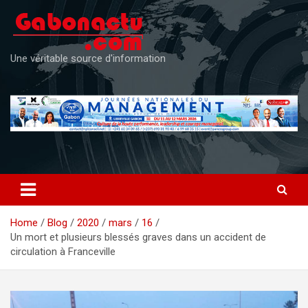
Skip
to
content
Une véritable source d'information
Home
Blog
2020
mars
16
Un mort et plusieurs blessés graves dans un accident de
circulation à Franceville