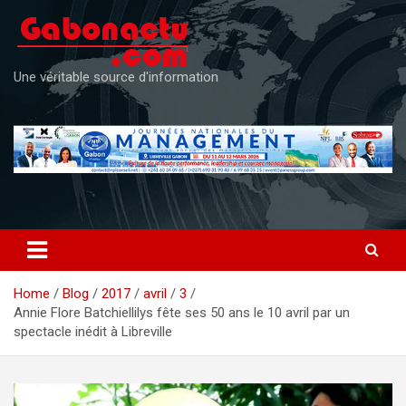
Skip
to
content
Une véritable source d'information
Home
Blog
2017
avril
3
Annie Flore Batchiellilys fête ses 50 ans le 10 avril par un
spectacle inédit à Libreville