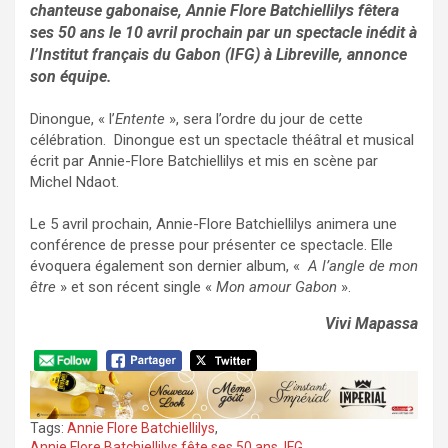
chanteuse gabonaise, Annie Flore Batchiellilys fêtera
ses 50 ans le 10 avril prochain par un spectacle inédit à
l’Institut français du Gabon (IFG) à Libreville, annonce
son équipe.
Dinongue, « l’
Entente
», sera l’ordre du jour de cette
célébration. Dinongue est un spectacle théâtral et musical
écrit par Annie-Flore Batchiellilys et mis en scène par
Michel Ndaot.
Le 5 avril prochain, Annie-Flore Batchiellilys animera une
conférence de presse pour présenter ce spectacle. Elle
évoquera également son dernier album, «
A l’angle de mon
être
» et son récent single «
Mon amour Gabon
».
Vivi Mapassa
Tags:
Annie Flore Batchiellilys
,
Annie Flore Batchiellilys fête ses 50 ans
,
IFG
,