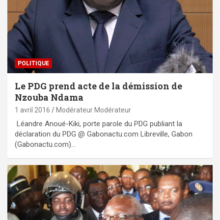
POLITIQUE
Le PDG prend acte de la démission de
Nzouba Ndama
1 avril 2016
Modérateur Modérateur
Léandre Anoué-Kiki, porte parole du PDG publiant la
déclaration du PDG @ Gabonactu.com Libreville, Gabon
(Gabonactu.com)…