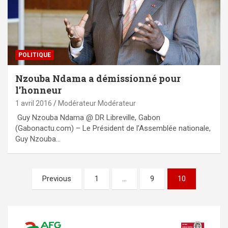
POLITIQUE
Nzouba Ndama a démissionné pour
l’honneur
1 avril 2016
Modérateur Modérateur
Guy Nzouba Ndama @ DR Libreville, Gabon
(Gabonactu.com) – Le Président de l’Assemblée nationale,
Guy Nzouba…
Pagination
Previous
1
…
9
10
des
publications