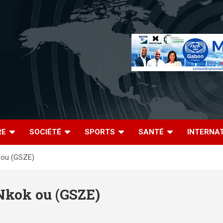
RE
SOCIÉTÉ
SPORTS
SANTÉ
INTERNA
 ou (GSZE)
Nkok ou (GSZE)