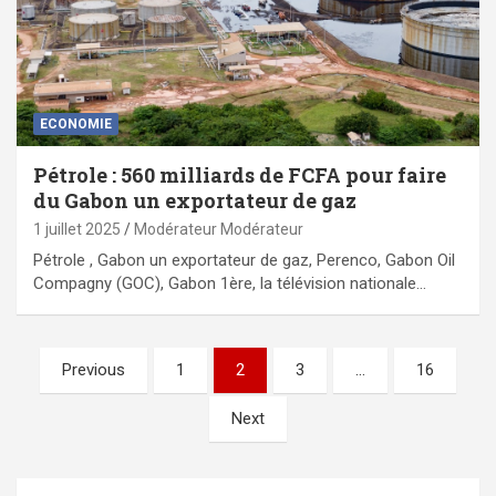
ECONOMIE
Pétrole : 560 milliards de FCFA pour faire
du Gabon un exportateur de gaz
1 juillet 2025
Modérateur Modérateur
Pétrole , Gabon un exportateur de gaz, Perenco, Gabon Oil
Compagny (GOC), Gabon 1ère, la télévision nationale…
Pagination
Previous
1
2
3
…
16
des
Next
publications