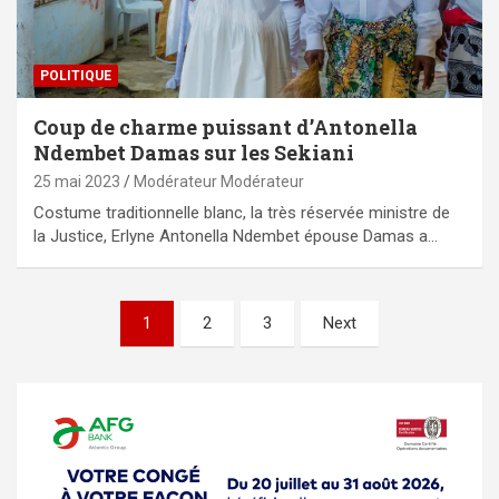
POLITIQUE
Coup de charme puissant d’Antonella
Ndembet Damas sur les Sekiani
25 mai 2023
Modérateur Modérateur
Costume traditionnelle blanc, la très réservée ministre de
la Justice, Erlyne Antonella Ndembet épouse Damas a…
Pagination
1
2
3
Next
des
publications