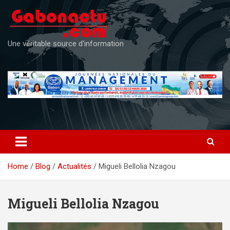
Skip
to
content
Une véritable source d'information
Home
Blog
Actualités
Migueli Bellolia Nzagou
Migueli Bellolia Nzagou