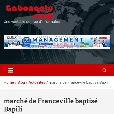
Skip
to
content
Une véritable source d'information
Home
Blog
Actualités
marché de Franceville baptisé Bapili
marché de Franceville baptisé
Bapili