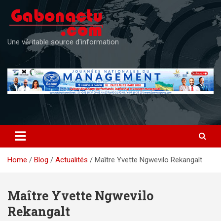
Skip
to
content
Une véritable source d'information
Home
Blog
Actualités
Maître Yvette Ngwevilo Rekangalt
Maître Yvette Ngwevilo
Rekangalt