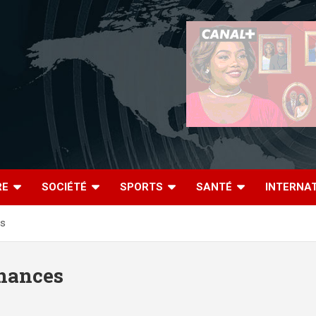
RE
SOCIÉTÉ
SPORTS
SANTÉ
INTERNA
es
inances