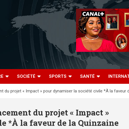
RE
SOCIÉTÉ
SPORTS
SANTÉ
INTERNA
du projet « Impact » pour dynamiser la société civile *À la faveur d
cement du projet « Impact »
le *À la faveur de la Quinzaine