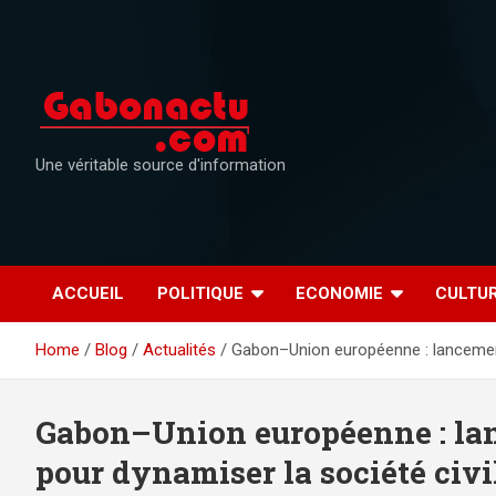
Skip
to
content
Une véritable source d'information
ACCUEIL
POLITIQUE
ECONOMIE
CULTU
Home
Blog
Actualités
Gabon–Union européenne : lancement 
Gabon–Union européenne : lan
pour dynamiser la société civi