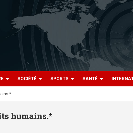
RE
SOCIÉTÉ
SPORTS
SANTÉ
INTERNA
ains.*
ts humains.*