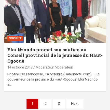
SOCIÉTÉ
Eloi Nzondo promet son soutien au
Conseil provincial de la jeunesse du Haut-
Ogooué
14 octobre 2018
Modérateur Modérateur
Photo@DR Franceville, 14 octobre (Gabonactu.com) – Le
gouverneur de la province du Haut-Ogooué, Eloi Nzondo
a…
Pagination
1
2
3
Next