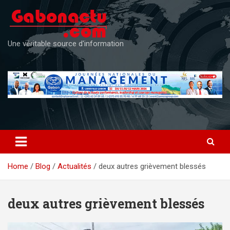
Skip
to
content
Une véritable source d'information
Home
Blog
Actualités
deux autres grièvement blessés
deux autres grièvement blessés